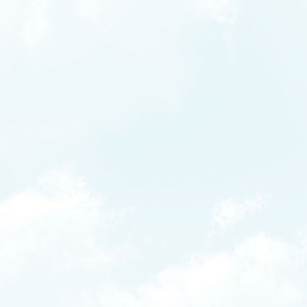
HafenfestBootskorso1