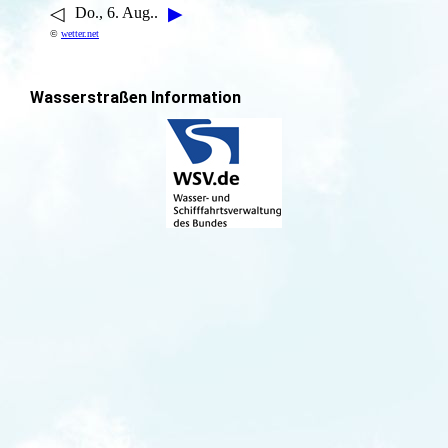
◁
▶
Do., 6. Aug..
©
wetter.net
Wasserstraßen Information