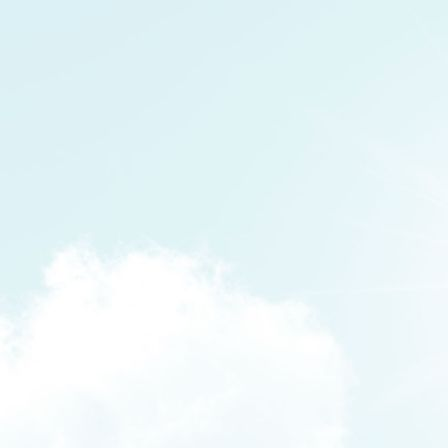
HafenfestBootskorso2